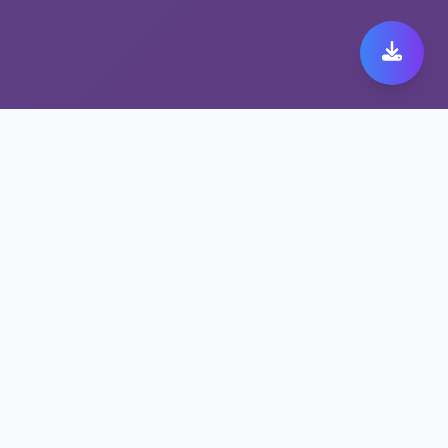
极速跨境代理带来极致快
橙 149体验
保护隐私的快橙 149方案