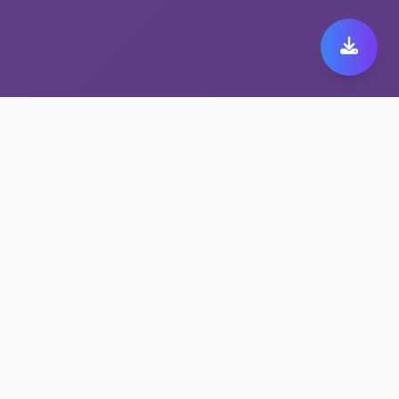
极速跨境代理带来极致快
橙 149体验
保护隐私的快橙 149方案