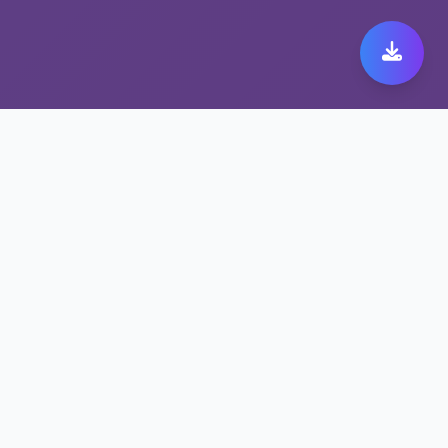
极速跨境代理带来极致快
橙 149体验
保护隐私的快橙 149方案