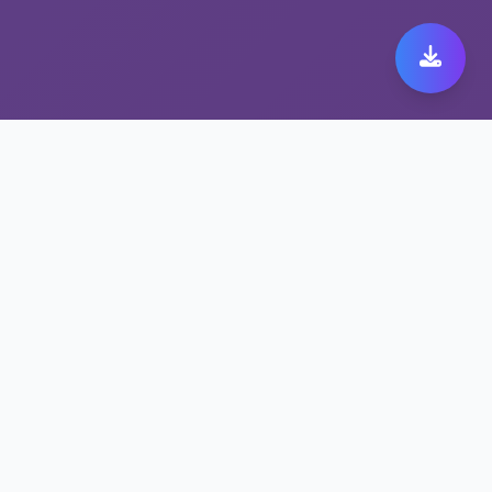
极速跨境代理带来极致快
橙 149体验
保护隐私的快橙 149方案