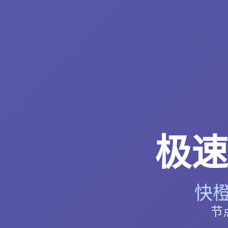
极速
快橙
节