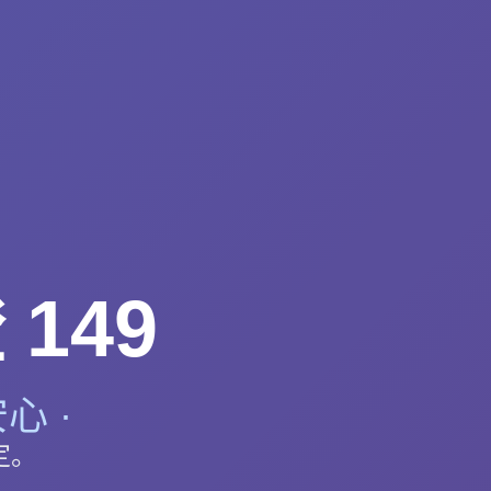
149
心 ·
定。