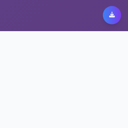
极速跨境代理带来极致快
橙 149体验
保护隐私的快橙 149方案