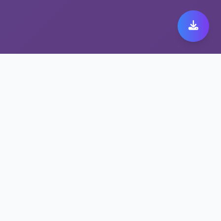
极速跨境代理带来极致快
橙 149体验
保护隐私的快橙 149方案