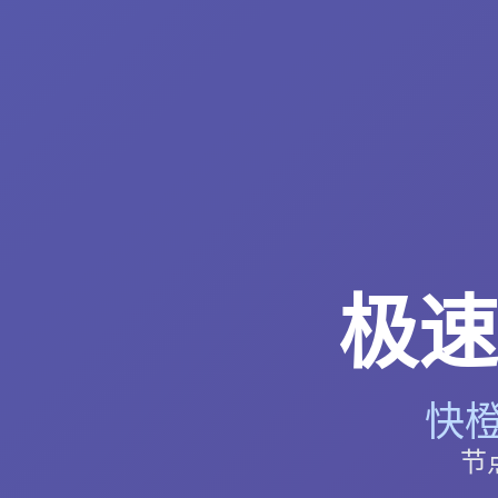
极速
快橙
节