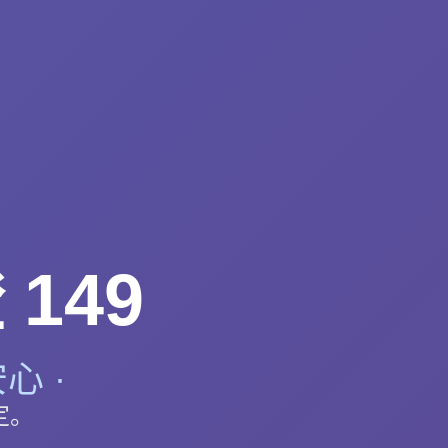
149
心 ·
定。