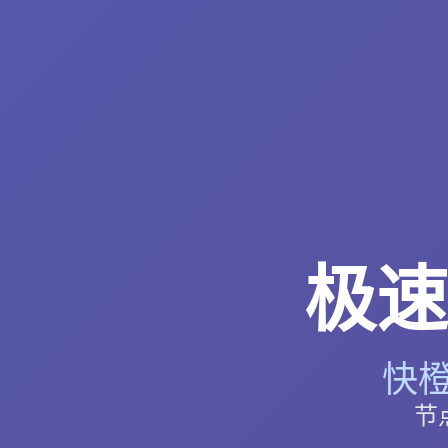
极速
快橙
节