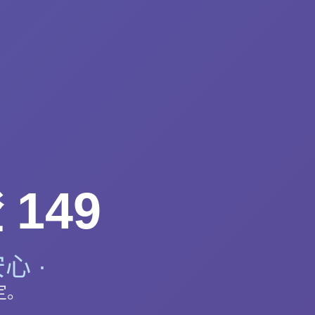
149
心 ·
定。