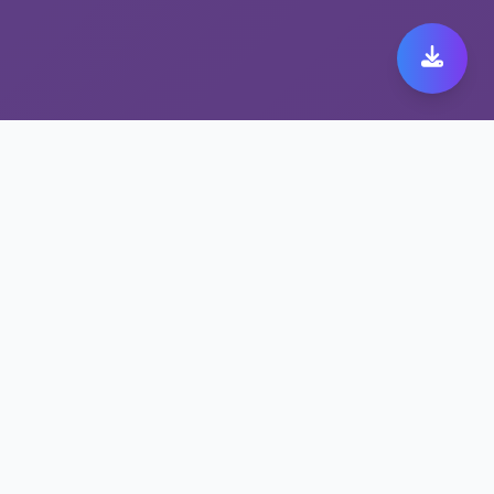
极速跨境代理带来极致快
橙 149体验
保护隐私的快橙 149方案