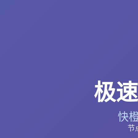
极速
快橙
节