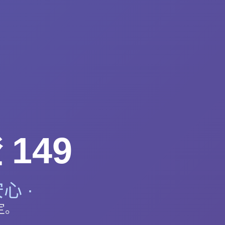
149
心 ·
定。