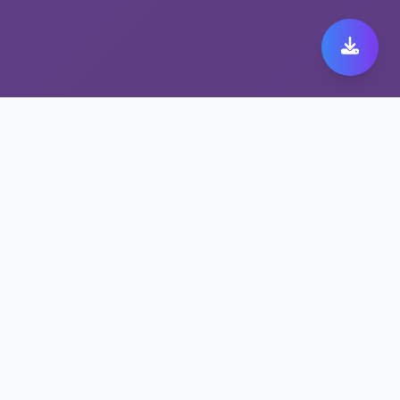
极速跨境代理带来极致快
橙 149体验
保护隐私的快橙 149方案