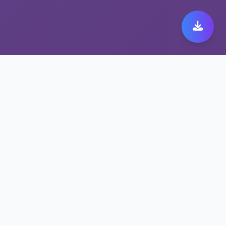
极速跨境代理带来极致快
橙 149体验
保护隐私的快橙 149方案