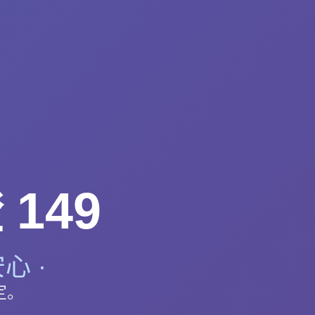
149
心 ·
定。