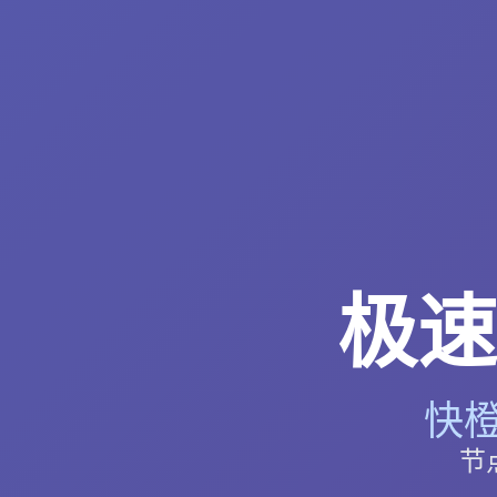
极速
快橙
节