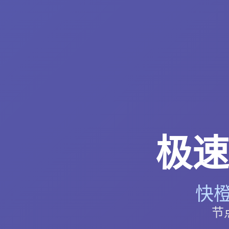
极速
快橙
节