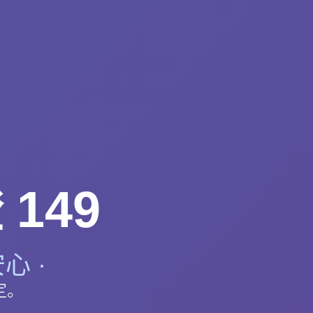
149
心 ·
定。