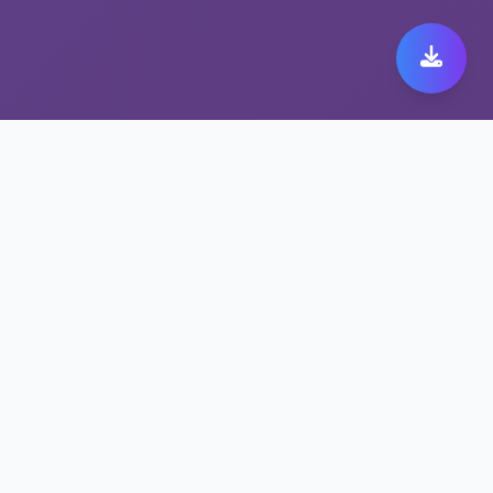
极速跨境代理带来极致快
橙 149体验
保护隐私的快橙 149方案