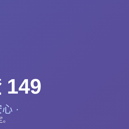
149
心 ·
定。