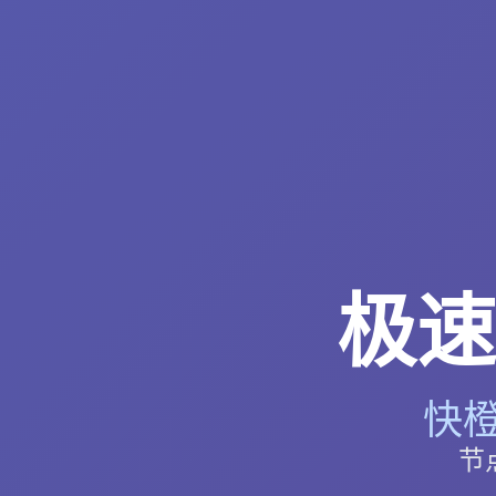
极速
快橙
节