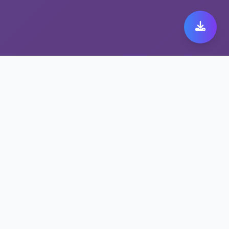
极速跨境代理带来极致快
橙 149体验
保护隐私的快橙 149方案