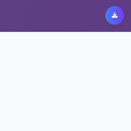
极速跨境代理带来极致快
橙 149体验
保护隐私的快橙 149方案