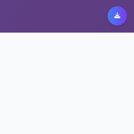
极速跨境代理带来极致快
橙 149体验
保护隐私的快橙 149方案