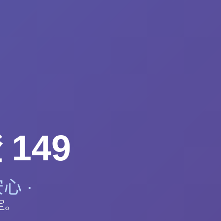
149
心 ·
定。