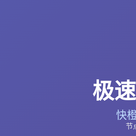
极速
快橙
节